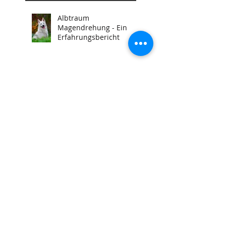
Albtraum
Magendrehung - Ein
Erfahrungsbericht
Die Spitze des Eisbergs -
Gedanken als Ergebnis
aus meinen
Einzeltrainings
Aber Ihre laufen doch
auch frei!
Die sicherste
Antigiftködermethode