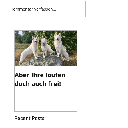
Kommentar verfassen...
Aber Ihre laufen
Die sicherste
doch auch frei!
Antigiftköderm
ode
Recent Posts